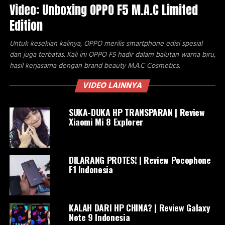
Video: Unboxing OPPO F5 M.A.C Limited
Edition
Untuk kesekian kalinya, OPPO merilis smartphone edisi spesial
dan juga terbatas. Kali ini OPPO F5 hadir dalam balutan warna biru,
hasil kerjasama dengan brand beauty M.A.C Cosmetics.
VIDEO LAINNYA
SUKA-DUKA HP TRANSPARAN | Review
Xiaomi Mi 8 Explorer
DILARANG PROTES! | Review Pocophone
F1 Indonesia
KALAH DARI HP CHINA? | Review Galaxy
Note 9 Indonesia