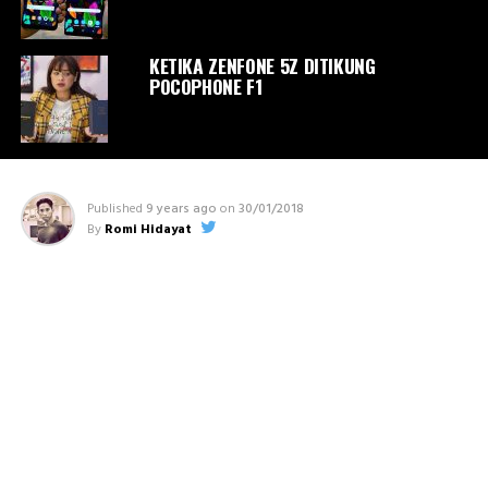
KETIKA ZENFONE 5Z DITIKUNG
POCOPHONE F1
Published
9 years ago
on
30/01/2018
By
Romi Hidayat