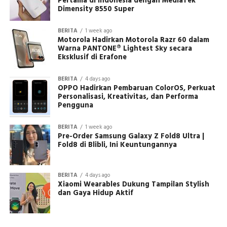
Pertama di Indonesia dengan MediaTek
Dimensity 8550 Super
BERITA
1 week ago
Motorola Hadirkan Motorola Razr 60 dalam
Warna PANTONE® Lightest Sky secara
Eksklusif di Erafone
BERITA
4 days ago
OPPO Hadirkan Pembaruan ColorOS, Perkuat
Personalisasi, Kreativitas, dan Performa
Pengguna
BERITA
1 week ago
Pre-Order Samsung Galaxy Z Fold8 Ultra |
Fold8 di Blibli, Ini Keuntungannya
BERITA
4 days ago
Xiaomi Wearables Dukung Tampilan Stylish
dan Gaya Hidup Aktif