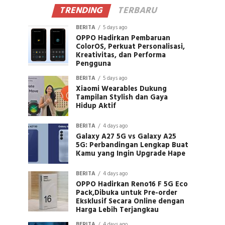
TRENDING
TERBARU
BERITA
5 days ago
OPPO Hadirkan Pembaruan
ColorOS, Perkuat Personalisasi,
Kreativitas, dan Performa
Pengguna
BERITA
5 days ago
Xiaomi Wearables Dukung
Tampilan Stylish dan Gaya
Hidup Aktif
BERITA
4 days ago
Galaxy A27 5G vs Galaxy A25
5G: Perbandingan Lengkap Buat
Kamu yang Ingin Upgrade Hape
BERITA
4 days ago
OPPO Hadirkan Reno16 F 5G Eco
Pack,Dibuka untuk Pre-order
Eksklusif Secara Online dengan
Harga Lebih Terjangkau
BERITA
4 days ago