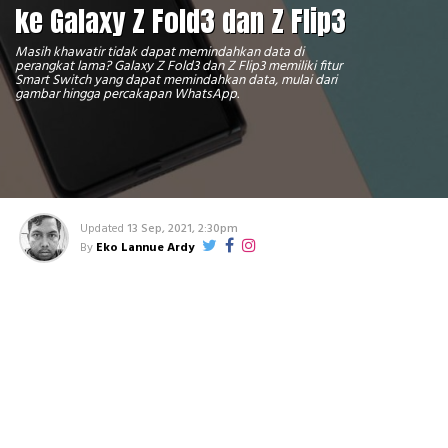
ke Galaxy Z Fold3 dan Z Flip3
Masih khawatir tidak dapat memindahkan data di
perangkat lama? Galaxy Z Fold3 dan Z Flip3 memiliki fitur
Smart Switch yang dapat memindahkan data, mulai dari
gambar hingga percakapan WhatsApp.
Updated
13 Sep, 2021, 2:30pm
By
Eko Lannue Ardy