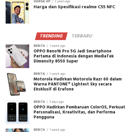
HARGA HP
3 years ago
Harga dan Spesifikasi realme C55 NFC
TRENDING
TERBARU
BERITA
1 week ago
OPPO Reno16 Pro 5G Jadi Smartphone
Pertama di Indonesia dengan MediaTek
Dimensity 8550 Super
BERITA
1 week ago
Motorola Hadirkan Motorola Razr 60 dalam
Warna PANTONE® Lightest Sky secara
Eksklusif di Erafone
BERITA
3 days ago
OPPO Hadirkan Pembaruan ColorOS, Perkuat
Personalisasi, Kreativitas, dan Performa
Pengguna
BERITA
1 week ago