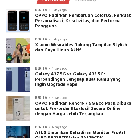
TRENDING
TERBARU
BERITA
5 days ago
OPPO Hadirkan Pembaruan ColorOS, Perkuat
Personalisasi, Kreativitas, dan Performa
Pengguna
BERITA
5 days ago
Xiaomi Wearables Dukung Tampilan Stylish
dan Gaya Hidup Aktif
BERITA
4 days ago
Galaxy A27 5G vs Galaxy A25 5G:
Perbandingan Lengkap Buat Kamu yang
Ingin Upgrade Hape
BERITA
4 days ago
OPPO Hadirkan Reno16 F 5G Eco Pack,Dibuka
untuk Pre-order Eksklusif Secara Online
dengan Harga Lebih Terjangkau
BERITA
4 days ago
ASUS Umumkan Kehadiran Monitor ProArt