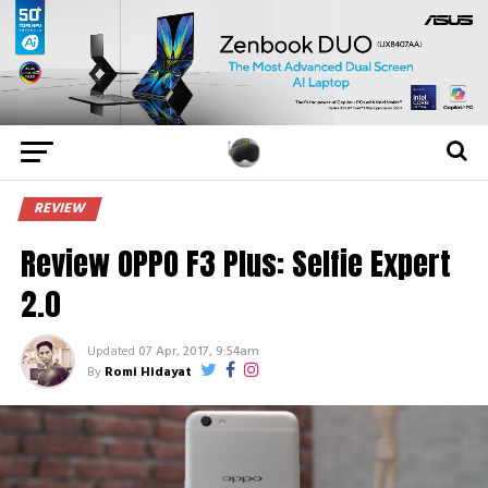
REVIEW
Review OPPO F3 Plus: Selfie Expert
2.0
Updated
07 Apr, 2017, 9:54am
By
Romi Hidayat