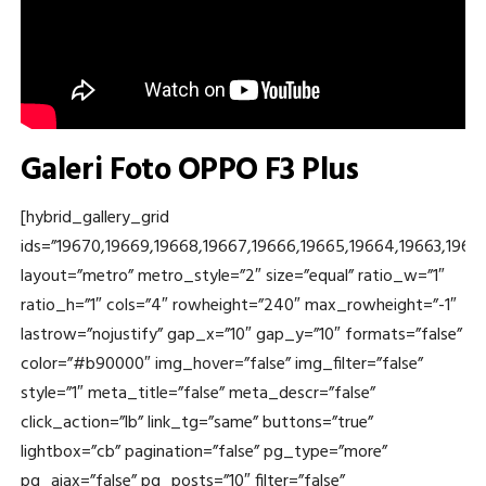
Galeri Foto OPPO F3 Plus
[hybrid_gallery_grid
ids=”19670,19669,19668,19667,19666,19665,19664,19663,19662
layout=”metro” metro_style=”2″ size=”equal” ratio_w=”1″
ratio_h=”1″ cols=”4″ rowheight=”240″ max_rowheight=”-1″
lastrow=”nojustify” gap_x=”10″ gap_y=”10″ formats=”false”
color=”#b90000″ img_hover=”false” img_filter=”false”
style=”1″ meta_title=”false” meta_descr=”false”
click_action=”lb” link_tg=”same” buttons=”true”
lightbox=”cb” pagination=”false” pg_type=”more”
pg_ajax=”false” pg_posts=”10″ filter=”false”