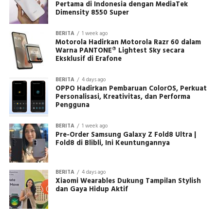
Pertama di Indonesia dengan MediaTek
Dimensity 8550 Super
BERITA
1 week ago
Motorola Hadirkan Motorola Razr 60 dalam
Warna PANTONE® Lightest Sky secara
Eksklusif di Erafone
BERITA
4 days ago
OPPO Hadirkan Pembaruan ColorOS, Perkuat
Personalisasi, Kreativitas, dan Performa
Pengguna
BERITA
1 week ago
Pre-Order Samsung Galaxy Z Fold8 Ultra |
Fold8 di Blibli, Ini Keuntungannya
BERITA
4 days ago
Xiaomi Wearables Dukung Tampilan Stylish
dan Gaya Hidup Aktif