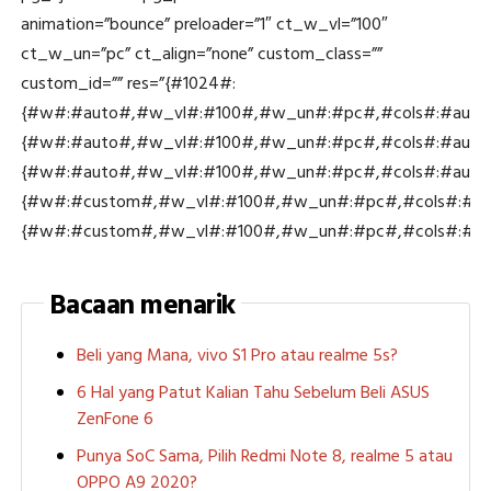
animation=”bounce” preloader=”1″ ct_w_vl=”100″
ct_w_un=”pc” ct_align=”none” custom_class=””
custom_id=”” res=”{#1024#:
{#w#:#auto#,#w_vl#:#100#,#w_un#:#pc#,#cols#:#auto#
{#w#:#auto#,#w_vl#:#100#,#w_un#:#pc#,#cols#:#auto#
{#w#:#auto#,#w_vl#:#100#,#w_un#:#pc#,#cols#:#auto#
{#w#:#custom#,#w_vl#:#100#,#w_un#:#pc#,#cols#:#2#,
{#w#:#custom#,#w_vl#:#100#,#w_un#:#pc#,#cols#:#2#,#
Bacaan menarik
Beli yang Mana, vivo S1 Pro atau realme 5s?
6 Hal yang Patut Kalian Tahu Sebelum Beli ASUS
ZenFone 6
Punya SoC Sama, Pilih Redmi Note 8, realme 5 atau
OPPO A9 2020?