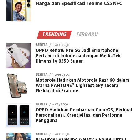
Harga dan Spesifikasi realme C55 NFC
TRENDING
TERBARU
BERITA
1 week ago
OPPO Reno16 Pro 5G Jadi Smartphone
Pertama di Indonesia dengan MediaTek
Dimensity 8550 Super
BERITA
1 week ago
Motorola Hadirkan Motorola Razr 60 dalam
Warna PANTONE® Lightest Sky secara
Eksklusif di Erafone
BERITA
4 days ago
OPPO Hadirkan Pembaruan ColorOS, Perkuat
Personalisasi, Kreativitas, dan Performa
Pengguna
BERITA
1 week ago
Pre-Order Samsung Galaxy Z Fold8 Ultra |