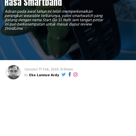
Rasa Smartband
Advan pada awal tahun ini telah memperkenalkan
perangkat wearable terbarunya, yakni smartwatch yang
datang dengan nama Start Go S1. Nah! Jam tangan pintar
ini pun berkesempatan untuk masuk dapur review
DroidLime.
Updated
17 Feb, 2020, 8:00am
By
Eko Lannue Ardy