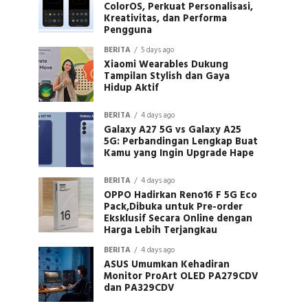
ColorOS, Perkuat Personalisasi,
Kreativitas, dan Performa
Pengguna
BERITA
5 days ago
Xiaomi Wearables Dukung
Tampilan Stylish dan Gaya
Hidup Aktif
BERITA
4 days ago
Galaxy A27 5G vs Galaxy A25
5G: Perbandingan Lengkap Buat
Kamu yang Ingin Upgrade Hape
BERITA
4 days ago
OPPO Hadirkan Reno16 F 5G Eco
Pack,Dibuka untuk Pre-order
Eksklusif Secara Online dengan
Harga Lebih Terjangkau
BERITA
4 days ago
ASUS Umumkan Kehadiran
Monitor ProArt OLED PA279CDV
dan PA329CDV