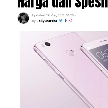
Harga dan Spesif
Updated
29 Mar, 2016, 10:20pm
By
Rolly Martha