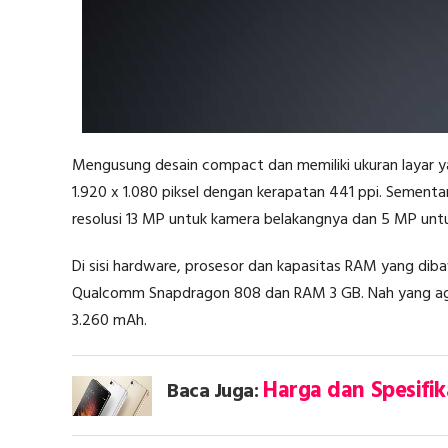
Mengusung desain compact dan memiliki ukuran layar yan
1.920 x 1.080 piksel dengan kerapatan 441 ppi. Sement
resolusi 13 MP untuk kamera belakangnya dan 5 MP unt
Di sisi hardware, prosesor dan kapasitas RAM yang d
Qualcomm Snapdragon 808 dan RAM 3 GB. Nah yang agak 
3.260 mAh.
Harga dan Spesifik
Baca Juga: