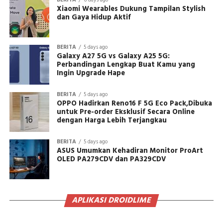
BERITA
6 days ago
Xiaomi Wearables Dukung Tampilan Stylish
dan Gaya Hidup Aktif
BERITA
5 days ago
Galaxy A27 5G vs Galaxy A25 5G:
Perbandingan Lengkap Buat Kamu yang
Ingin Upgrade Hape
BERITA
5 days ago
OPPO Hadirkan Reno16 F 5G Eco Pack,Dibuka
untuk Pre-order Eksklusif Secara Online
dengan Harga Lebih Terjangkau
BERITA
5 days ago
ASUS Umumkan Kehadiran Monitor ProArt
OLED PA279CDV dan PA329CDV
APLIKASI DROIDLIME