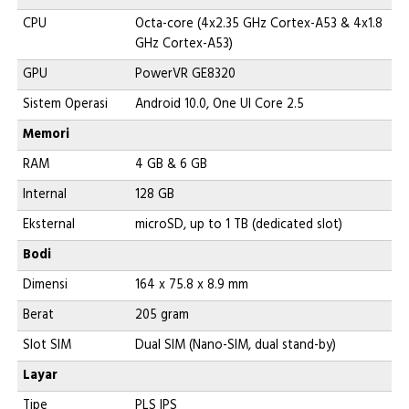
CPU
Octa-core (4x2.35 GHz Cortex-A53 & 4x1.8
GHz Cortex-A53)
GPU
PowerVR GE8320
Sistem Operasi
Android 10.0, One UI Core 2.5
Memori
RAM
4 GB & 6 GB
Internal
128 GB
Eksternal
microSD, up to 1 TB (dedicated slot)
Bodi
Dimensi
164 x 75.8 x 8.9 mm
Berat
205 gram
Slot SIM
Dual SIM (Nano-SIM, dual stand-by)
Layar
Tipe
PLS IPS