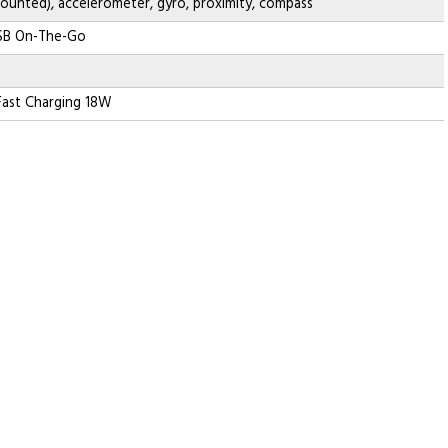
mounted), accelerometer, gyro, proximity, compass
USB On-The-Go
Fast Charging 18W