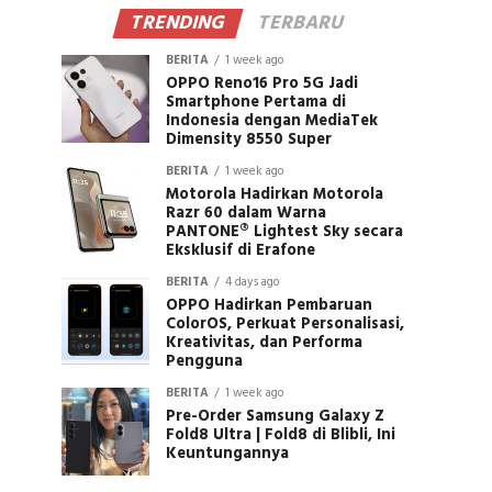
TRENDING
TERBARU
BERITA
1 week ago
OPPO Reno16 Pro 5G Jadi
Smartphone Pertama di
Indonesia dengan MediaTek
Dimensity 8550 Super
BERITA
1 week ago
Motorola Hadirkan Motorola
Razr 60 dalam Warna
PANTONE® Lightest Sky secara
Eksklusif di Erafone
BERITA
4 days ago
OPPO Hadirkan Pembaruan
ColorOS, Perkuat Personalisasi,
Kreativitas, dan Performa
Pengguna
BERITA
1 week ago
Pre-Order Samsung Galaxy Z
Fold8 Ultra | Fold8 di Blibli, Ini
Keuntungannya