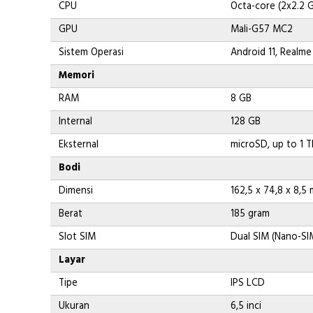
CPU
Octa-core (2x2.2 
GPU
Mali-G57 MC2
Sistem Operasi
Android 11, Realme
Memori
RAM
8 GB
Internal
128 GB
Eksternal
microSD, up to 1 T
Bodi
Dimensi
162,5 x 74,8 x 8,5
Berat
185 gram
Slot SIM
Dual SIM (Nano-SIM
Layar
Tipe
IPS LCD
Ukuran
6,5 inci