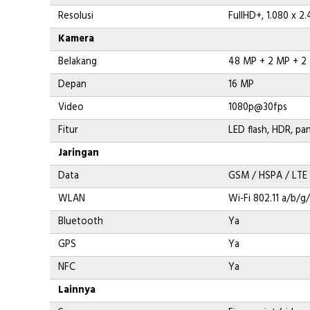
Resolusi
FullHD+, 1.080 x 2.
Kamera
Belakang
48 MP + 2 MP + 2
Depan
16 MP
Video
1080p@30fps
Fitur
LED flash, HDR, p
Jaringan
Data
GSM / HSPA / LTE
WLAN
Wi-Fi 802.11 a/b/g
Bluetooth
Ya
GPS
Ya
NFC
Ya
Lainnya