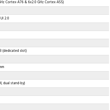
GHz Cortex-A76 & 6x2.0 GHz Cortex-A55)
 UI 2.0
B (dedicated slot)
 mm
, dual stand-by)