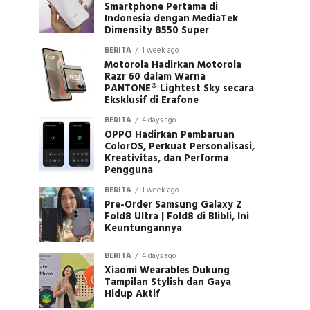
Smartphone Pertama di
Indonesia dengan MediaTek
Dimensity 8550 Super
BERITA
1 week ago
Motorola Hadirkan Motorola
Razr 60 dalam Warna
PANTONE® Lightest Sky secara
Eksklusif di Erafone
BERITA
4 days ago
OPPO Hadirkan Pembaruan
ColorOS, Perkuat Personalisasi,
Kreativitas, dan Performa
Pengguna
BERITA
1 week ago
Pre-Order Samsung Galaxy Z
Fold8 Ultra | Fold8 di Blibli, Ini
Keuntungannya
BERITA
4 days ago
Xiaomi Wearables Dukung
Tampilan Stylish dan Gaya
Hidup Aktif