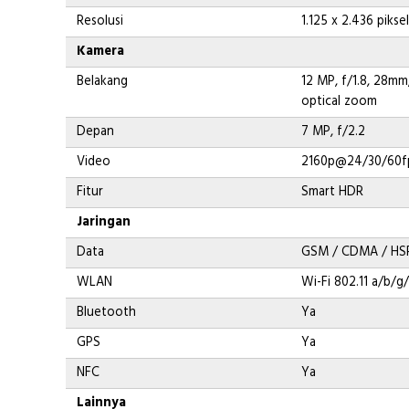
Resolusi
1.125 x 2.436 pikse
Kamera
Belakang
12 MP, f/1.8, 28mm
optical zoom
Depan
7 MP, f/2.2
Video
2160p@24/30/60fp
Fitur
Smart HDR
Jaringan
Data
GSM / CDMA / HSP
WLAN
Wi-Fi 802.11 a/b/g
Bluetooth
Ya
GPS
Ya
NFC
Ya
Lainnya