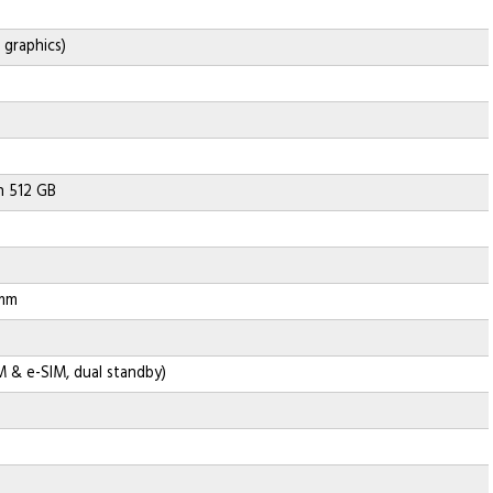
 graphics)
n 512 GB
 mm
M & e-SIM, dual standby)