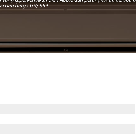
u yang diperkenalkan oleh Apple dan perangkat ini berada 
i dari harga US$ 999.