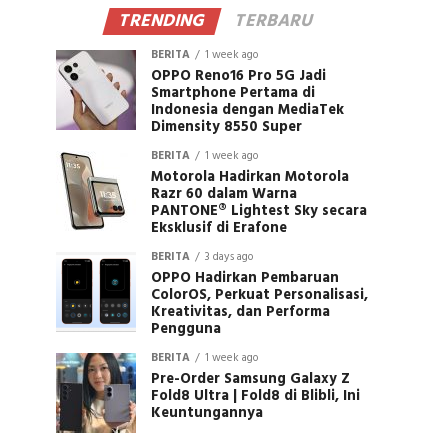
TRENDING
TERBARU
BERITA
1 week ago
OPPO Reno16 Pro 5G Jadi
Smartphone Pertama di
Indonesia dengan MediaTek
Dimensity 8550 Super
BERITA
1 week ago
Motorola Hadirkan Motorola
Razr 60 dalam Warna
PANTONE® Lightest Sky secara
Eksklusif di Erafone
BERITA
3 days ago
OPPO Hadirkan Pembaruan
ColorOS, Perkuat Personalisasi,
Kreativitas, dan Performa
Pengguna
BERITA
1 week ago
Pre-Order Samsung Galaxy Z
Fold8 Ultra | Fold8 di Blibli, Ini
Keuntungannya