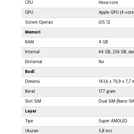
CPU
Hexa-core
GPU
Apple GPU (4-core
Sistem Operasi
iOS 12
Memori
RAM
4 GB
Internal
64 GB, 256 GB, da
Eksternal
No
Bodi
Dimensi
143,6 x 70,9 x 7,7
Berat
177 gram
Slot SIM
Dual SIM (Nano-SI
Layar
Tipe
Super AMOLED
Ukuran
5,8 inci