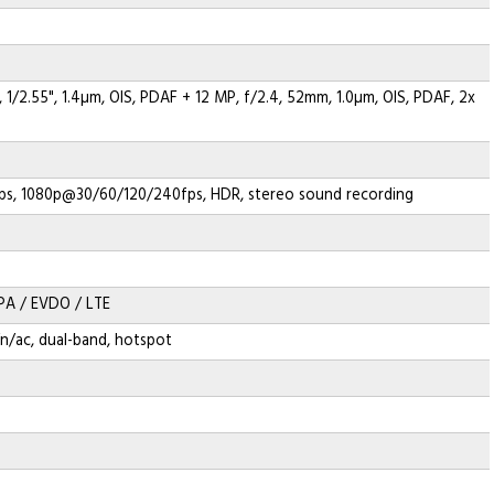
l
, 1/2.55", 1.4µm, OIS, PDAF + 12 MP, f/2.4, 52mm, 1.0µm, OIS, PDAF, 2x
s, 1080p@30/60/120/240fps, HDR, stereo sound recording
A / EVDO / LTE
/n/ac, dual-band, hotspot