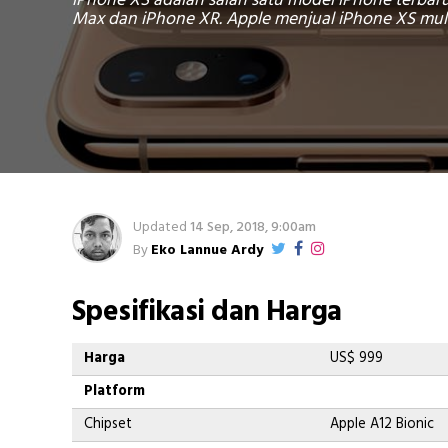
iPhone XS adalah salah satu model iPhone terbar
Max dan iPhone XR. Apple menjual iPhone XS mula
Updated
14 Sep, 2018, 9:00am
By
Eko Lannue Ardy
Spesifikasi dan Harga
Harga
US$ 999
Platform
Chipset
Apple A12 Bionic