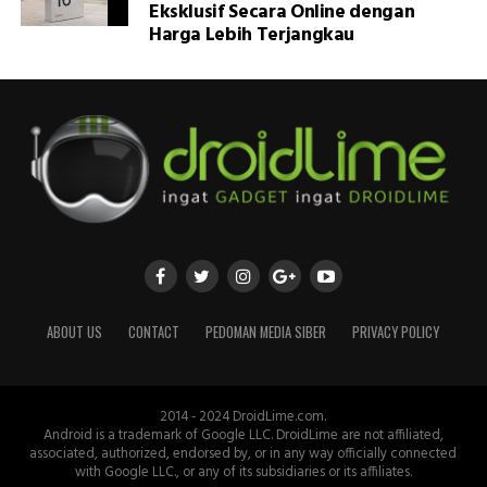
Eksklusif Secara Online dengan
Harga Lebih Terjangkau
ABOUT US
CONTACT
PEDOMAN MEDIA SIBER
PRIVACY POLICY
2014 - 2024 DroidLime.com.
Android is a trademark of Google LLC. DroidLime are not affiliated,
associated, authorized, endorsed by, or in any way officially connected
with Google LLC., or any of its subsidiaries or its affiliates.