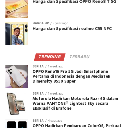
Harga dan Spesifikasi OPPO Reno8 T 5G
HARGA HP
3 years ago
Harga dan Spesifikasi realme C55 NFC
TRENDING
TERBARU
BERITA
1 week ago
OPPO Reno16 Pro 5G Jadi Smartphone
Pertama di Indonesia dengan MediaTek
Dimensity 8550 Super
BERITA
1 week ago
Motorola Hadirkan Motorola Razr 60 dalam
Warna PANTONE® Lightest Sky secara
Eksklusif di Erafone
BERITA
4 days ago
OPPO Hadirkan Pembaruan ColorOS, Perkuat