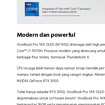
Modern dan powerful
VivoBook Pro 14X OLED (N7400) ditenagai oleh high per
Core™ i7-11370H. Prosesor modern yang dirancang untuk
berbagai fitur terkini, termasuk Thunderbolt 4.
CPU ini juga lebih hemat daya namun tetap memiliki 
mampu tampil dengan bodi yang sangat ringkas. Menem
NVIDIA GeForce RTX 3050.
Tidak hanya sekadar RTX 3050, VivoBook Pro 14X OLED
dioptimalisasi untuk software kreatif. VivoBook Pro 
berkapasitas 16GB serta penyimpanan menggunakan PCI