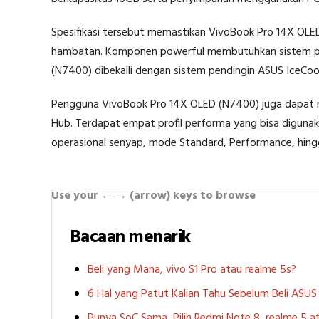
Spesifikasi tersebut memastikan VivoBook Pro 14X OLED
hambatan. Komponen powerful membutuhkan sistem pend
(N7400) dibekalli dengan sistem pendingin ASUS IceCool
Pengguna VivoBook Pro 14X OLED (N7400) juga dapat me
Hub. Terdapat empat profil performa yang bisa diguna
operasional senyap, mode Standard, Performance, hingg
Use your ← → (arrow) keys to browse
Bacaan menarik
Beli yang Mana, vivo S1 Pro atau realme 5s?
6 Hal yang Patut Kalian Tahu Sebelum Beli ASU
Punya SoC Sama, Pilih Redmi Note 8, realme 5