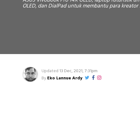
ASUS VivoBook Pro 14X OLED, laptop futuristik un
OLED, dan DialPad untuk membantu para kreator m
Updated
13 Dec, 2021, 7:31pm
By
Eko Lannue Ardy