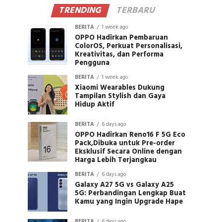
TRENDING
TERBARU
BERITA
1 week ago
OPPO Hadirkan Pembaruan
ColorOS, Perkuat Personalisasi,
Kreativitas, dan Performa
Pengguna
BERITA
1 week ago
Xiaomi Wearables Dukung
Tampilan Stylish dan Gaya
Hidup Aktif
BERITA
6 days ago
OPPO Hadirkan Reno16 F 5G Eco
Pack,Dibuka untuk Pre-order
Eksklusif Secara Online dengan
Harga Lebih Terjangkau
BERITA
6 days ago
Galaxy A27 5G vs Galaxy A25
5G: Perbandingan Lengkap Buat
Kamu yang Ingin Upgrade Hape
BERITA
6 days ago