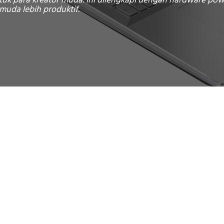
tuk para kreator muda. Ini dilengkapi dengan hardware powe
uda lebih produktif.