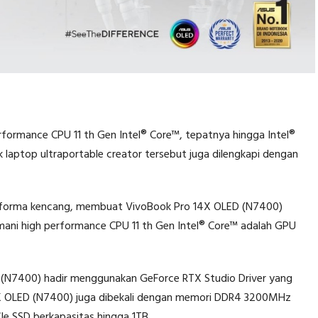
formance CPU 11 th Gen Intel® Core™, tepatnya hingga Intel®
 laptop ultraportable creator tersebut juga dilengkapi dengan
performa kencang, membuat VivoBook Pro 14X OLED (N7400)
ani high performance CPU 11 th Gen Intel® Core™ adalah GPU
 (N7400) hadir menggunakan GeForce RTX Studio Driver yang
14X OLED (N7400) juga dibekali dengan memori DDR4 3200MHz
e SSD berkapasitas hingga 1TB.