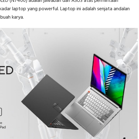
LED (N7400) adalah jawaban dari ASUS atas permintaan
kadar laptop yang powerful. Laptop ini adalah senjata andalan
ebuah karya.