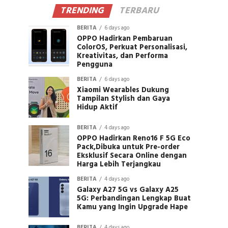
TRENDING
TERBARU
BERITA
6 days ago
OPPO Hadirkan Pembaruan
ColorOS, Perkuat Personalisasi,
Kreativitas, dan Performa
Pengguna
BERITA
6 days ago
Xiaomi Wearables Dukung
Tampilan Stylish dan Gaya
Hidup Aktif
BERITA
4 days ago
OPPO Hadirkan Reno16 F 5G Eco
Pack,Dibuka untuk Pre-order
Eksklusif Secara Online dengan
Harga Lebih Terjangkau
BERITA
4 days ago
Galaxy A27 5G vs Galaxy A25
5G: Perbandingan Lengkap Buat
Kamu yang Ingin Upgrade Hape
BERITA
4 days ago