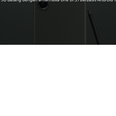
5G datang dengan antarmuka One UI 5.1 berbasis Android 13.