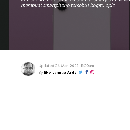
Kita sudah tahu bersama bahwa Galaxy S23 Series 
membuat smartphone tersebut begitu epic.
Updated
24 Mar, 2023, 11:20am
By
Eko Lannue Ardy