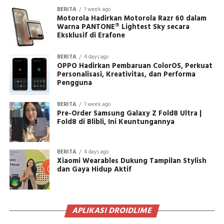
BERITA
1 week ago
Motorola Hadirkan Motorola Razr 60 dalam
Warna PANTONE® Lightest Sky secara
Eksklusif di Erafone
BERITA
4 days ago
OPPO Hadirkan Pembaruan ColorOS, Perkuat
Personalisasi, Kreativitas, dan Performa
Pengguna
BERITA
1 week ago
Pre-Order Samsung Galaxy Z Fold8 Ultra |
Fold8 di Blibli, Ini Keuntungannya
BERITA
4 days ago
Xiaomi Wearables Dukung Tampilan Stylish
dan Gaya Hidup Aktif
APLIKASI DROIDLIME