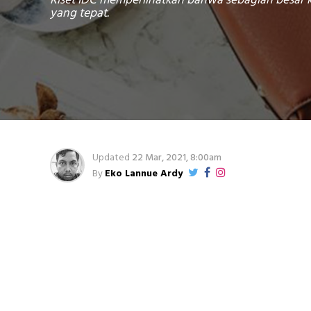
Riset IDC memperlihatkan bahwa sebagian besar 
yang tepat.
Updated
22 Mar, 2021, 8:00am
By
Eko Lannue Ardy