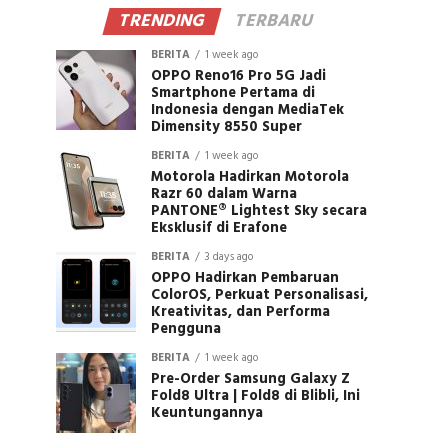
TRENDING
TERBARU
BERITA
1 week ago
OPPO Reno16 Pro 5G Jadi
Smartphone Pertama di
Indonesia dengan MediaTek
Dimensity 8550 Super
BERITA
1 week ago
Motorola Hadirkan Motorola
Razr 60 dalam Warna
PANTONE® Lightest Sky secara
Eksklusif di Erafone
BERITA
3 days ago
OPPO Hadirkan Pembaruan
ColorOS, Perkuat Personalisasi,
Kreativitas, dan Performa
Pengguna
BERITA
1 week ago
Pre-Order Samsung Galaxy Z
Fold8 Ultra | Fold8 di Blibli, Ini
Keuntungannya