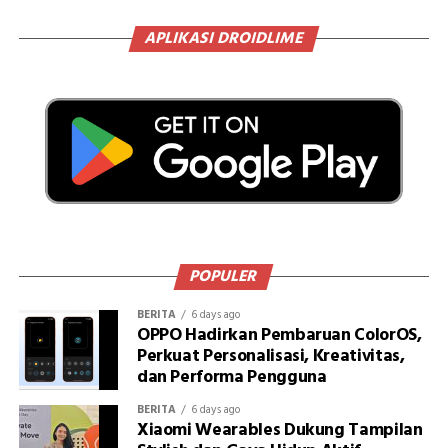
APLIKASI DROIDLIME
POPULER
BERITA
6 days ago
OPPO Hadirkan Pembaruan ColorOS,
Perkuat Personalisasi, Kreativitas,
dan Performa Pengguna
BERITA
6 days ago
Xiaomi Wearables Dukung Tampilan