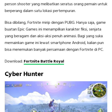
person shooter yang melibatkan seratus orang pemain untuk
berperang dalam satu lokasi pertempuran.
Bisa dibilang, Fortnite mirip dengan PUBG. Hanya saja, game
buatan Epic Games ini menampilkan karakter fiksi, senjata
yang beragam dan aksi-aksi penuh animasi. Bagi yang suka
memainkan game ini lewat smartphone Android, kalian pun
bisa menemukan banyak persamaan dengan Fortnite di PC.
Download:
Fortnite Battle Royal
Cyber Hunter