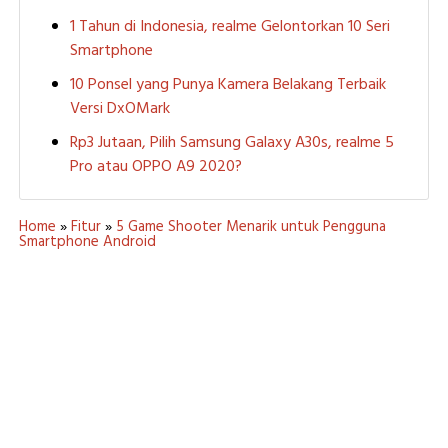
1 Tahun di Indonesia, realme Gelontorkan 10 Seri
Smartphone
10 Ponsel yang Punya Kamera Belakang Terbaik
Versi DxOMark
Rp3 Jutaan, Pilih Samsung Galaxy A30s, realme 5
Pro atau OPPO A9 2020?
Home
»
Fitur
»
5 Game Shooter Menarik untuk Pengguna
Smartphone Android