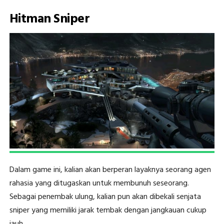
Hitman Sniper
Dalam game ini, kalian akan berperan layaknya seorang agen
rahasia yang ditugaskan untuk membunuh seseorang.
Sebagai penembak ulung, kalian pun akan dibekali senjata
sniper yang memiliki jarak tembak dengan jangkauan cukup
jauh.