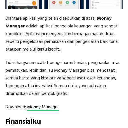
Diantara aplikasi yang telah disebutkan di atas,
Money
Manager
adalah aplikasi pengelola keuangan yang sangat
kompleks. Aplikasi ini menyediakan berbagai macam fitur,
seperti pengelolaan pemasukan dan pengeluaran baik tunai
ataupun melalui kartu kredit.
Tidak hanya mencatat pengeluaran harian, penghasilan atau
pemasukan, lebih dari itu Money Manager bisa mencatat
semua harta yang kita punya seperti aset-aset keuangan,
tabungan atau investasi. Semua data yang ada akan
ditampilkan dalam bentuk grafik.
Download:
Money Manager
Finansialku