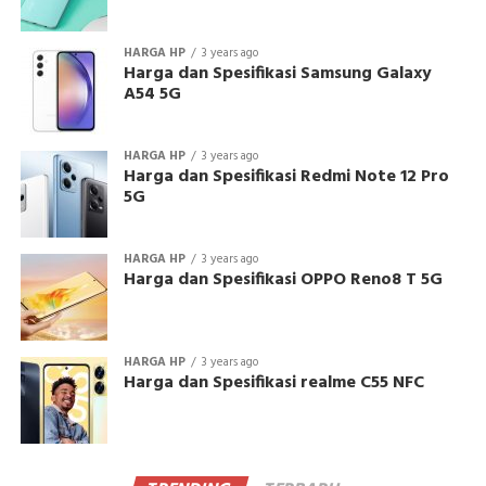
HARGA HP
3 years ago
Harga dan Spesifikasi Samsung Galaxy
A54 5G
HARGA HP
3 years ago
Harga dan Spesifikasi Redmi Note 12 Pro
5G
HARGA HP
3 years ago
Harga dan Spesifikasi OPPO Reno8 T 5G
HARGA HP
3 years ago
Harga dan Spesifikasi realme C55 NFC