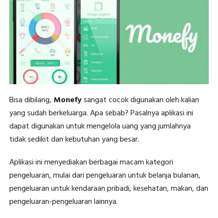
Bisa dibilang,
Monefy
sangat cocok digunakan oleh kalian
yang sudah berkeluarga. Apa sebab? Pasalnya aplikasi ini
dapat digunakan untuk mengelola uang yang jumlahnya
tidak sedikit dan kebutuhan yang besar.
Aplikasi ini menyediakan berbagai macam kategori
pengeluaran, mulai dari pengeluaran untuk belanja bulanan,
pengeluaran untuk kendaraan pribadi, kesehatan, makan, dan
pengeluaran-pengeluaran lainnya.