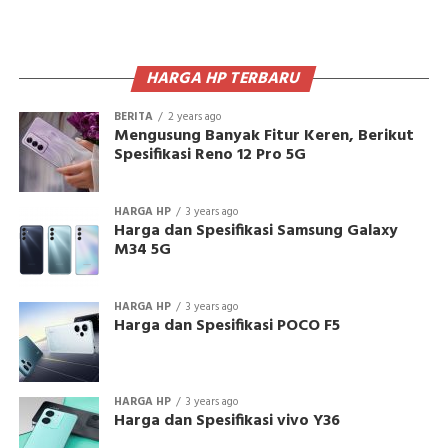
HARGA HP TERBARU
BERITA
2 years ago
Mengusung Banyak Fitur Keren, Berikut
Spesifikasi Reno 12 Pro 5G
HARGA HP
3 years ago
Harga dan Spesifikasi Samsung Galaxy
M34 5G
HARGA HP
3 years ago
Harga dan Spesifikasi POCO F5
HARGA HP
3 years ago
Harga dan Spesifikasi vivo Y36