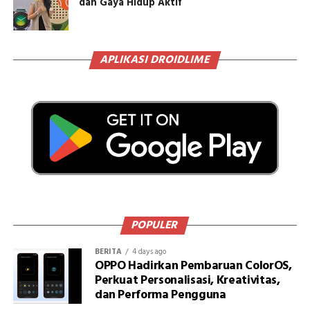
dan Gaya Hidup Aktif
APLIKASI DROIDLIME
POPULER
BERITA
4 days ago
OPPO Hadirkan Pembaruan ColorOS,
Perkuat Personalisasi, Kreativitas,
dan Performa Pengguna