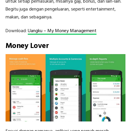
untuk setiap pemasukan, misalnya gaji, bonus, dan lain-lain.
Begitu juga dengan pengeluaran, seperti entertainment,
makan, dan sebagainya.
Download:
Uangku – My Money Management
Money Lover