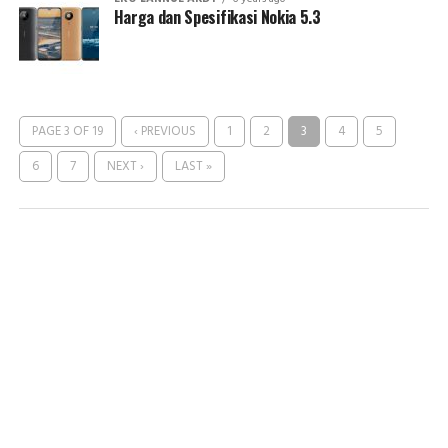
Harga dan Spesifikasi Nokia 5.3
PAGE 3 OF 19
‹ PREVIOUS
1
2
3
4
5
6
7
NEXT ›
LAST »