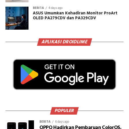
BERITA
4 days ago
ASUS Umumkan Kehadiran Monitor ProArt
OLED PA279CDV dan PA329CDV
APLIKASI DROIDLIME
POPULER
BERITA
6 days ago
OPPO Hadirkan Pembaruan ColorOS,