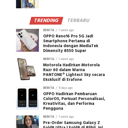
TRENDING
TERBARU
BERITA
1 week ago
OPPO Reno16 Pro 5G Jadi
Smartphone Pertama di
Indonesia dengan MediaTek
Dimensity 8550 Super
BERITA
1 week ago
Motorola Hadirkan Motorola
Razr 60 dalam Warna
PANTONE® Lightest Sky secara
Eksklusif di Erafone
BERITA
4 days ago
OPPO Hadirkan Pembaruan
ColorOS, Perkuat Personalisasi,
Kreativitas, dan Performa
Pengguna
BERITA
1 week ago
Pre-Order Samsung Galaxy Z
Fold8 Ultra | Fold8 di Blibli, Ini