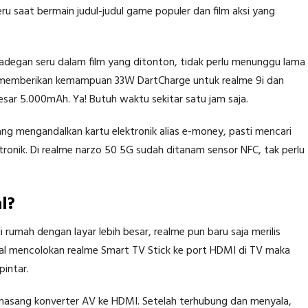
eru saat bermain judul-judul game populer dan film aksi yang
 adegan seru dalam film yang ditonton, tidak perlu menunggu lama
me memberikan kemampuan 33W DartCharge untuk realme 9i dan
sar 5.000mAh. Ya! Butuh waktu sekitar satu jam saja.
g mengandalkan kartu elektronik alias e-money, pasti mencari
ronik. Di realme narzo 50 5G sudah ditanam sensor NFC, tak perlu
l?
rumah dengan layar lebih besar, realme pun baru saja merilis
gal mencolokan realme Smart TV Stick ke port HDMI di TV maka
pintar.
memasang konverter AV ke HDMI. Setelah terhubung dan menyala,