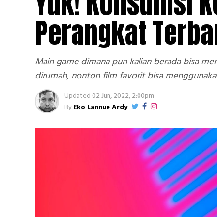
Yuk! Konsumsi K
Perangkat Terba
Main game dimana pun kalian berada bisa meng
dirumah, nonton film favorit bisa menggunaka
Updated
02 Jun, 2022, 2:00pm
By
Eko Lannue Ardy