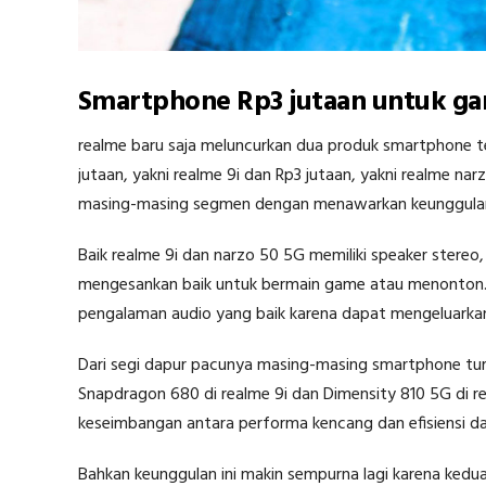
Smartphone Rp3 jutaan untuk ga
realme baru saja meluncurkan dua produk smartphone 
jutaan, yakni realme 9i dan Rp3 jutaan, yakni realme na
masing-masing segmen dengan menawarkan keunggulan 
Baik realme 9i dan narzo 50 5G memiliki speaker stere
mengesankan baik untuk bermain game atau menonton.
pengalaman audio yang baik karena dapat mengeluarkan s
Dari segi dapur pacunya masing-masing smartphone t
Snapdragon 680 di realme 9i dan Dimensity 810 5G di r
keseimbangan antara performa kencang dan efisiensi day
Bahkan keunggulan ini makin sempurna lagi karena kedua