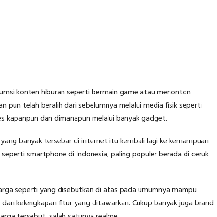
onsumsi konten hiburan seperti bermain game atau menonton
an pun telah beralih dari sebelumnya melalui media fisik seperti
kses kapanpun dan dimanapun melalui banyak gadget.
ng banyak tersebar di internet itu kembali lagi ke kemampuan
eperti smartphone di Indonesia, paling populer berada di ceruk
harga seperti yang disebutkan di atas pada umumnya mampu
, dan kelengkapan fitur yang ditawarkan. Cukup banyak juga brand
rga tersebut, salah satunya realme.