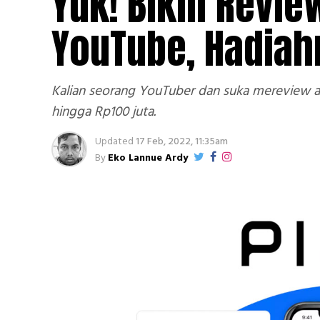
Yuk! Bikin Review
YouTube, Hadia
Kalian seorang YouTuber dan suka mereview apl
hingga Rp100 juta.
Updated
17 Feb, 2022, 11:35am
By
Eko Lannue Ardy