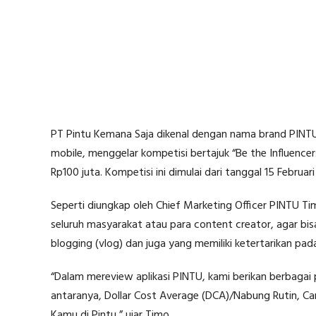
PT Pintu Kemana Saja dikenal dengan nama brand PINTU,
mobile, menggelar kompetisi bertajuk “Be the Influence
Rp100 juta. Kompetisi ini dimulai dari tanggal 15 Februa
Seperti diungkap oleh Chief Marketing Officer PINTU Ti
seluruh masyarakat atau para content creator, agar b
blogging (vlog) dan juga yang memiliki ketertarikan pad
“Dalam mereview aplikasi PINTU, kami berikan berbagai pi
antaranya, Dollar Cost Average (DCA)/Nabung Rutin, Cara
Kamu di Pintu,” ujar Timo.