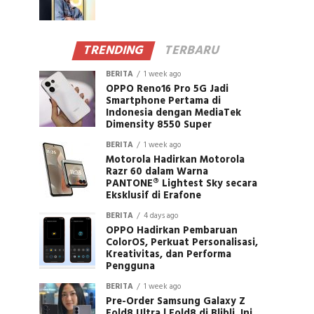
TRENDING
TERBARU
BERITA
1 week ago
OPPO Reno16 Pro 5G Jadi
Smartphone Pertama di
Indonesia dengan MediaTek
Dimensity 8550 Super
BERITA
1 week ago
Motorola Hadirkan Motorola
Razr 60 dalam Warna
PANTONE® Lightest Sky secara
Eksklusif di Erafone
BERITA
4 days ago
OPPO Hadirkan Pembaruan
ColorOS, Perkuat Personalisasi,
Kreativitas, dan Performa
Pengguna
BERITA
1 week ago
Pre-Order Samsung Galaxy Z
Fold8 Ultra | Fold8 di Blibli, Ini