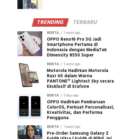
TRENDING
TERBARU
BERITA
1 week ago
OPPO Reno16 Pro 5G Jadi
Smartphone Pertama di
Indonesia dengan MediaTek
Dimensity 8550 Super
BERITA
1 week ago
Motorola Hadirkan Motorola
Razr 60 dalam Warna
PANTONE® Lightest Sky secara
Eksklusif di Erafone
BERITA
5 days ago
OPPO Hadirkan Pembaruan
ColorOS, Perkuat Personalisasi,
Kreativitas, dan Performa
Pengguna
BERITA
1 week ago
Pre-Order Samsung Galaxy Z
Fold8 Ultra | Fold8 di Blibli, Ini