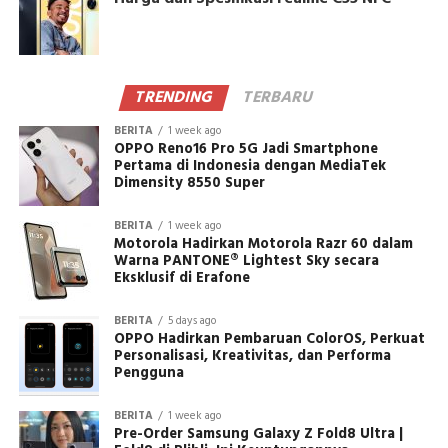
TRENDING
TERBARU
BERITA
1 week ago
OPPO Reno16 Pro 5G Jadi Smartphone
Pertama di Indonesia dengan MediaTek
Dimensity 8550 Super
BERITA
1 week ago
Motorola Hadirkan Motorola Razr 60 dalam
Warna PANTONE® Lightest Sky secara
Eksklusif di Erafone
BERITA
5 days ago
OPPO Hadirkan Pembaruan ColorOS, Perkuat
Personalisasi, Kreativitas, dan Performa
Pengguna
BERITA
1 week ago
Pre-Order Samsung Galaxy Z Fold8 Ultra |