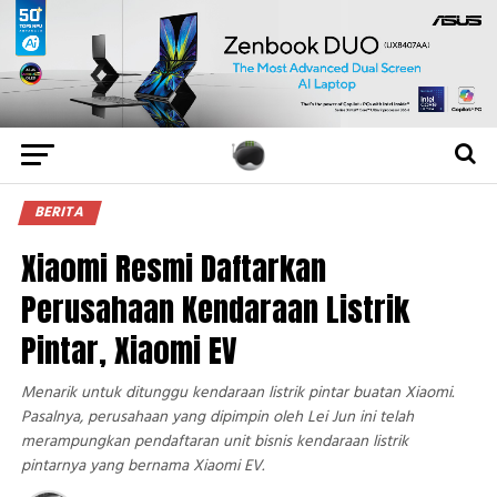
BERITA
Xiaomi Resmi Daftarkan
Perusahaan Kendaraan Listrik
Pintar, Xiaomi EV
Menarik untuk ditunggu kendaraan listrik pintar buatan Xiaomi.
Pasalnya, perusahaan yang dipimpin oleh Lei Jun ini telah
merampungkan pendaftaran unit bisnis kendaraan listrik
pintarnya yang bernama Xiaomi EV.