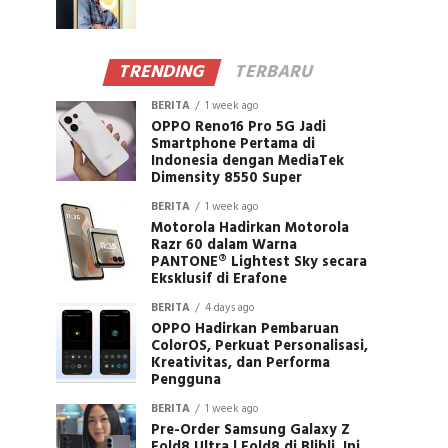
TRENDING
TERBARU
BERITA
1 week ago
OPPO Reno16 Pro 5G Jadi
Smartphone Pertama di
Indonesia dengan MediaTek
Dimensity 8550 Super
BERITA
1 week ago
Motorola Hadirkan Motorola
Razr 60 dalam Warna
PANTONE® Lightest Sky secara
Eksklusif di Erafone
BERITA
4 days ago
OPPO Hadirkan Pembaruan
ColorOS, Perkuat Personalisasi,
Kreativitas, dan Performa
Pengguna
BERITA
1 week ago
Pre-Order Samsung Galaxy Z
Fold8 Ultra | Fold8 di Blibli, Ini