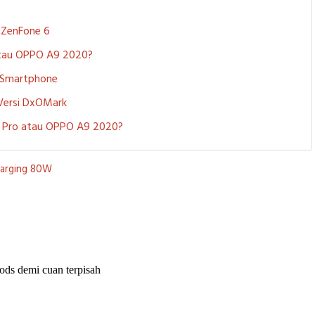
S ZenFone 6
 atau OPPO A9 2020?
i Smartphone
 Versi DxOMark
 5 Pro atau OPPO A9 2020?
harging 80W