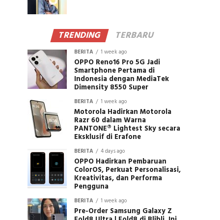
TRENDING
TERBARU
BERITA
1 week ago
OPPO Reno16 Pro 5G Jadi
Smartphone Pertama di
Indonesia dengan MediaTek
Dimensity 8550 Super
BERITA
1 week ago
Motorola Hadirkan Motorola
Razr 60 dalam Warna
PANTONE® Lightest Sky secara
Eksklusif di Erafone
BERITA
4 days ago
OPPO Hadirkan Pembaruan
ColorOS, Perkuat Personalisasi,
Kreativitas, dan Performa
Pengguna
BERITA
1 week ago
Pre-Order Samsung Galaxy Z
Fold8 Ultra | Fold8 di Blibli, Ini