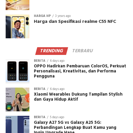
HARGA HP
3 years ago
Harga dan Spesifikasi realme C55 NFC
TRENDING
TERBARU
BERITA
6 days ago
OPPO Hadirkan Pembaruan ColorOS, Perkuat
Personalisasi, Kreativitas, dan Performa
Pengguna
BERITA
6 days ago
Xiaomi Wearables Dukung Tampilan Stylish
dan Gaya Hidup Aktif
BERITA
5 days ago
Galaxy A27 5G vs Galaxy A25 5G:
Perbandingan Lengkap Buat Kamu yang
Ingin Upgrade Hape