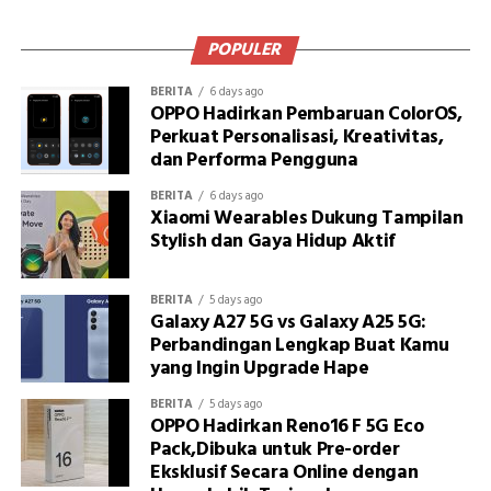
POPULER
BERITA
6 days ago
OPPO Hadirkan Pembaruan ColorOS,
Perkuat Personalisasi, Kreativitas,
dan Performa Pengguna
BERITA
6 days ago
Xiaomi Wearables Dukung Tampilan
Stylish dan Gaya Hidup Aktif
BERITA
5 days ago
Galaxy A27 5G vs Galaxy A25 5G:
Perbandingan Lengkap Buat Kamu
yang Ingin Upgrade Hape
BERITA
5 days ago
OPPO Hadirkan Reno16 F 5G Eco
Pack,Dibuka untuk Pre-order
Eksklusif Secara Online dengan