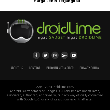
Harga Lebih Terjangkau
ABOUT US
CONTACT
PEDOMAN MEDIA SIBER
PRIVACY POLICY
2014 - 2024 DroidLime.com.
Android is a trademark of Google LLC. DroidLime are not affiliated,
associated, authorized, endorsed by, or in any way officially connected
with Google LLC., or any of its subsidiaries or its affiliates.