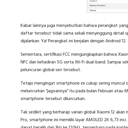
Kabar lainnya juga menyebutkan bahwa perangkat yang s
daftar tersebut tidak sama sekali menyinggung detail s
dijalankan. Ya! Perangkat ini berjalan dengan Android 12.
Sementara, sertifikasi FCC mengungkapkan bahwa Xiaomi
NFC dan kehadiran 5G serta Wi-Fi dual-band. Sampai sek
peluncuran global seri tersebut.
Tetapi mengingat smartphone ini cukup sering muncul da
meluncurkan “jagoannya” itu pada bulan Februari atau Ma
smartphone tersebut diluncurkan.
Tak sedikit yang berharap varian global Xiaomi 12 akan m
Pro, smartphone ini memiliki layar AMOLED 2K 6,73 inci.
dapat beralih dari 1Hz ke 120Hz, tergantung pada konten