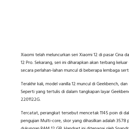
Xiaomi telah meluncurkan seri Xiaomi 12 di pasar Cina d
12 Pro. Sekarang, seri ini diharapkan akan terbang kelu
secara perlahan-lahan muncul di beberapa lembaga sertif
Terakhir kali, model vanilla 12 muncul di Geekbench, dan
Seperti yang tertulis di dalam tangkapan layar Geekbenc
2201122G.
Tercatat, perangkat tersebut mencetak 1145 poin di dal
pengujian Multi-core, skor yang dihasilkan adalah 3578 p
dukungan RAM 12 GB. Handset ini ditenagai oleh Snapd