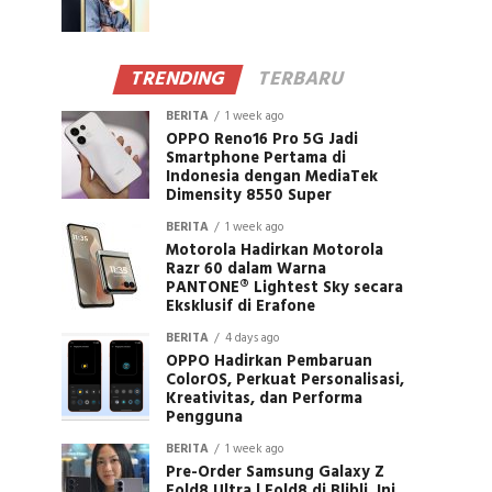
TRENDING
TERBARU
BERITA
1 week ago
OPPO Reno16 Pro 5G Jadi
Smartphone Pertama di
Indonesia dengan MediaTek
Dimensity 8550 Super
BERITA
1 week ago
Motorola Hadirkan Motorola
Razr 60 dalam Warna
PANTONE® Lightest Sky secara
Eksklusif di Erafone
BERITA
4 days ago
OPPO Hadirkan Pembaruan
ColorOS, Perkuat Personalisasi,
Kreativitas, dan Performa
Pengguna
BERITA
1 week ago
Pre-Order Samsung Galaxy Z
Fold8 Ultra | Fold8 di Blibli, Ini