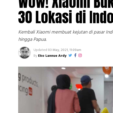
Wow! Xiaomi Buk
30 Lokasi di Ind
Kembali Xiaomi membuat kejutan di pasar Indo
hingga Papua.
Updated
03 May, 2021, 11:09am
By
Eko Lannue Ardy