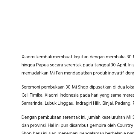
Xiaomi kembali membuat kejutan dengan membuka 30 Mi 
hingga Papua secara serentak pada tanggal 30 April. Ini
memudahkan Mi Fan mendapatkan produk inovatif deng
Seremoni pembukaan 30 Mi Shop dipusatkan di dua lokas
Cell Timika. Xiaomi Indonesia pada hari yang sama mere
Samarinda, Lubuk Linggau, Indragiri Hilir, Binjai, Padan
Dengan pembukaan serentak ini, jumlah keseluruhan Mi S
dan provinsi. Hal ini pun disambut gembira oleh Countr
Shop baru ini siap menemani pengalaman berbelanja para