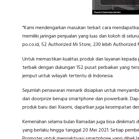
“Kami mendengarkan masukan terkait cara mendapatkan 
memiliki jaringan penjualan yang luas dan kokoh di selu
po.co.id, 52 Authorized Mi Store, 230 lebih Authorized 
Untuk memastikan kualitas produk dan layanan kepada 
terbaik dengan dukungan 152 pusat perbaikan yang terse
jemput untuk wilayah tertentu di Indonesia.
Sejumlah penawaran menarik disiapkan untuk menyambut
dari doorprize berupa smartphone dan powerbank. Da
produk baru dari Xiaomi, dapatkan juga kesempatan den
Kemeriahan selama bulan Ramadan juga bisa dinikmati d
yang berlaku hingga tanggal 20 Mei 2021. Setiap pembel
Promoter untuk mengaktivasi smartphone yang dibeli la