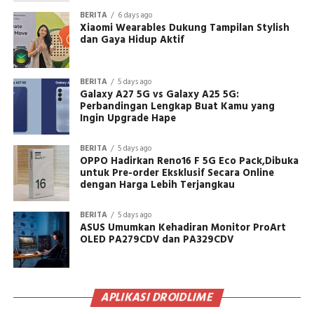
BERITA
6 days ago
Xiaomi Wearables Dukung Tampilan Stylish
dan Gaya Hidup Aktif
BERITA
5 days ago
Galaxy A27 5G vs Galaxy A25 5G:
Perbandingan Lengkap Buat Kamu yang
Ingin Upgrade Hape
BERITA
5 days ago
OPPO Hadirkan Reno16 F 5G Eco Pack,Dibuka
untuk Pre-order Eksklusif Secara Online
dengan Harga Lebih Terjangkau
BERITA
5 days ago
ASUS Umumkan Kehadiran Monitor ProArt
OLED PA279CDV dan PA329CDV
APLIKASI DROIDLIME