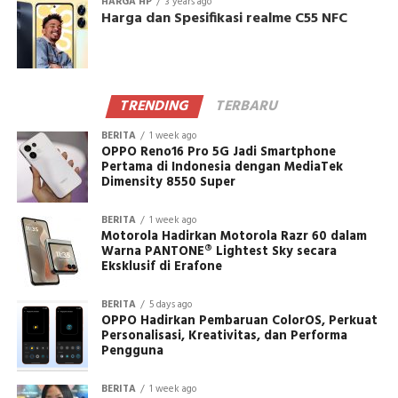
HARGA HP
3 years ago
Harga dan Spesifikasi realme C55 NFC
TRENDING
TERBARU
BERITA
1 week ago
OPPO Reno16 Pro 5G Jadi Smartphone
Pertama di Indonesia dengan MediaTek
Dimensity 8550 Super
BERITA
1 week ago
Motorola Hadirkan Motorola Razr 60 dalam
Warna PANTONE® Lightest Sky secara
Eksklusif di Erafone
BERITA
5 days ago
OPPO Hadirkan Pembaruan ColorOS, Perkuat
Personalisasi, Kreativitas, dan Performa
Pengguna
BERITA
1 week ago