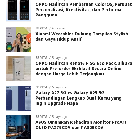
OPPO Hadirkan Pembaruan ColorOS, Perkuat
Personalisasi, Kreativitas, dan Performa
Pengguna
BERITA
6 days ago
Xiaomi Wearables Dukung Tampilan Stylish
dan Gaya Hidup Aktif
BERITA
5 days ago
OPPO Hadirkan Reno16 F 5G Eco Pack,Dibuka
untuk Pre-order Eksklusif Secara Online
dengan Harga Lebih Terjangkau
BERITA
5 days ago
Galaxy A27 5G vs Galaxy A25 5G:
Perbandingan Lengkap Buat Kamu yang
Ingin Upgrade Hape
BERITA
5 days ago
ASUS Umumkan Kehadiran Monitor ProArt
OLED PA279CDV dan PA329CDV