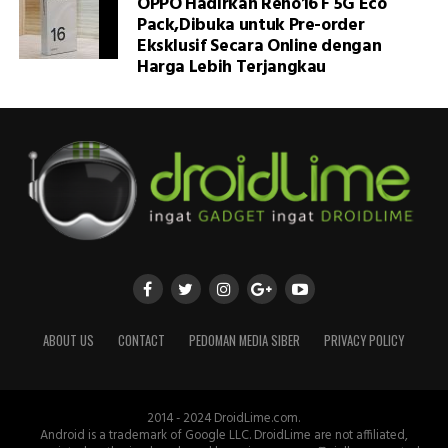
OPPO Hadirkan Reno16 F 5G Eco
Pack,Dibuka untuk Pre-order
Eksklusif Secara Online dengan
Harga Lebih Terjangkau
ABOUT US
CONTACT
PEDOMAN MEDIA SIBER
PRIVACY POLICY
2014 - 2024 DroidLime.com.
Android is a trademark of Google LLC. DroidLime are not affiliated,