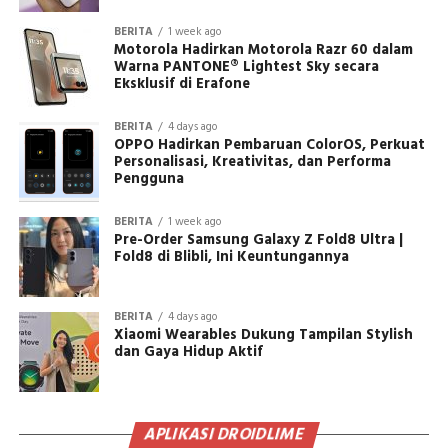
BERITA
1 week ago
Motorola Hadirkan Motorola Razr 60 dalam
Warna PANTONE® Lightest Sky secara
Eksklusif di Erafone
BERITA
4 days ago
OPPO Hadirkan Pembaruan ColorOS, Perkuat
Personalisasi, Kreativitas, dan Performa
Pengguna
BERITA
1 week ago
Pre-Order Samsung Galaxy Z Fold8 Ultra |
Fold8 di Blibli, Ini Keuntungannya
BERITA
4 days ago
Xiaomi Wearables Dukung Tampilan Stylish
dan Gaya Hidup Aktif
APLIKASI DROIDLIME