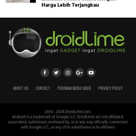
Harga Lebih Terjangkau
ABOUT US
CONTACT
PEDOMAN MEDIA SIBER
PRIVACY POLICY
2014 - 2024 DroidLime.com.
Android is a trademark of Google LLC. DroidLime are not affiliated,
associated, authorized, endorsed by, or in any way officially connected
with Google LLC., or any of its subsidiaries or its affiliates.