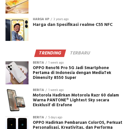
HARGA HP
3 years ago
Harga dan Spesifikasi realme C55 NFC
TRENDING
TERBARU
BERITA
1 week ago
OPPO Reno16 Pro 5G Jadi Smartphone
Pertama di Indonesia dengan MediaTek
Dimensity 8550 Super
BERITA
1 week ago
Motorola Hadirkan Motorola Razr 60 dalam
Warna PANTONE® Lightest Sky secara
Eksklusif di Erafone
BERITA
5 days ago
OPPO Hadirkan Pembaruan ColorOS, Perkuat
Personalisasi, Kreativitas, dan Performa