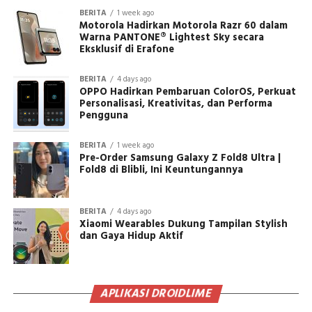
BERITA
1 week ago
Motorola Hadirkan Motorola Razr 60 dalam
Warna PANTONE® Lightest Sky secara
Eksklusif di Erafone
BERITA
4 days ago
OPPO Hadirkan Pembaruan ColorOS, Perkuat
Personalisasi, Kreativitas, dan Performa
Pengguna
BERITA
1 week ago
Pre-Order Samsung Galaxy Z Fold8 Ultra |
Fold8 di Blibli, Ini Keuntungannya
BERITA
4 days ago
Xiaomi Wearables Dukung Tampilan Stylish
dan Gaya Hidup Aktif
APLIKASI DROIDLIME