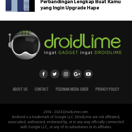
Perbandingan Lengkap Buat Kamu
yang Ingin Upgrade Hape
ABOUT US
CONTACT
PEDOMAN MEDIA SIBER
PRIVACY POLICY
2014 - 2024 DroidLime.com.
Android is a trademark of Google LLC. DroidLime are not affiliated,
associated, authorized, endorsed by, or in any way officially connected
with Google LLC., or any of its subsidiaries or its affiliates.