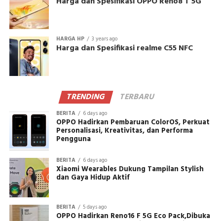
Harga dan Spesifikasi OPPO Reno8 T 5G
HARGA HP
3 years ago
Harga dan Spesifikasi realme C55 NFC
TRENDING
TERBARU
BERITA
6 days ago
OPPO Hadirkan Pembaruan ColorOS, Perkuat
Personalisasi, Kreativitas, dan Performa
Pengguna
BERITA
6 days ago
Xiaomi Wearables Dukung Tampilan Stylish
dan Gaya Hidup Aktif
BERITA
5 days ago
OPPO Hadirkan Reno16 F 5G Eco Pack,Dibuka