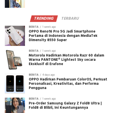
TRENDING
TERBARU
BERITA
1 week ago
OPPO Reno16 Pro 5G Jadi Smartphone
Pertama di Indonesia dengan MediaTek
Dimensity 8550 Super
BERITA
1 week ago
Motorola Hadirkan Motorola Razr 60 dalam
Warna PANTONE® Lightest Sky secara
Eksklusif di Erafone
BERITA
4 days ago
OPPO Hadirkan Pembaruan ColorOS, Perkuat
Personalisasi, Kreativitas, dan Performa
Pengguna
BERITA
1 week ago
Pre-Order Samsung Galaxy Z Fold8 Ultra |
Fold8 di Blibli, Ini Keuntungannya