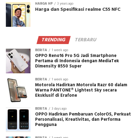
HARGA HP
3 years ago
Harga dan Spesifikasi realme C55 NFC
TRENDING
TERBARU
BERITA
1 week ago
OPPO Reno16 Pro 5G Jadi Smartphone
Pertama di Indonesia dengan MediaTek
Dimensity 8550 Super
BERITA
1 week ago
Motorola Hadirkan Motorola Razr 60 dalam
Warna PANTONE® Lightest Sky secara
Eksklusif di Erafone
BERITA
3 days ago
OPPO Hadirkan Pembaruan ColorOS, Perkuat
Personalisasi, Kreativitas, dan Performa
Pengguna
BERITA
1 week ago