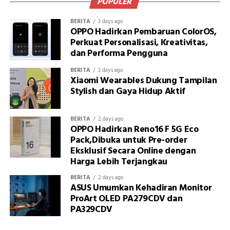
POPULER
BERITA
3 days ago
OPPO Hadirkan Pembaruan ColorOS,
Perkuat Personalisasi, Kreativitas,
dan Performa Pengguna
BERITA
3 days ago
Xiaomi Wearables Dukung Tampilan
Stylish dan Gaya Hidup Aktif
BERITA
2 days ago
OPPO Hadirkan Reno16 F 5G Eco
Pack,Dibuka untuk Pre-order
Eksklusif Secara Online dengan
Harga Lebih Terjangkau
BERITA
2 days ago
ASUS Umumkan Kehadiran Monitor
ProArt OLED PA279CDV dan
PA329CDV