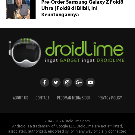
Pre-Order Samsung Galaxy Z Fold8
Ultra | Fold8 di Blibli, Ini
Keuntungannya
ABOUT US
CONTACT
PEDOMAN MEDIA SIBER
PRIVACY POLICY
2014 - 2024 DroidLime.com.
Android is a trademark of Google LLC. DroidLime are not affiliated,
associated, authorized, endorsed by, or in any way officially connected