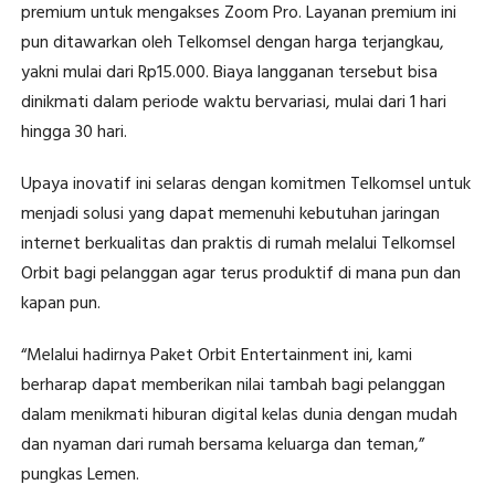
premium untuk mengakses Zoom Pro. Layanan premium ini
pun ditawarkan oleh Telkomsel dengan harga terjangkau,
yakni mulai dari Rp15.000. Biaya langganan tersebut bisa
dinikmati dalam periode waktu bervariasi, mulai dari 1 hari
hingga 30 hari.
Upaya inovatif ini selaras dengan komitmen Telkomsel untuk
menjadi solusi yang dapat memenuhi kebutuhan jaringan
internet berkualitas dan praktis di rumah melalui Telkomsel
Orbit bagi pelanggan agar terus produktif di mana pun dan
kapan pun.
“Melalui hadirnya Paket Orbit Entertainment ini, kami
berharap dapat memberikan nilai tambah bagi pelanggan
dalam menikmati hiburan digital kelas dunia dengan mudah
dan nyaman dari rumah bersama keluarga dan teman,”
pungkas Lemen.