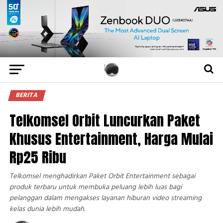
BERITA
Telkomsel Orbit Luncurkan Paket
Khusus Entertainment, Harga Mulai
Rp25 Ribu
Telkomsel menghadirkan Paket Orbit Entertainment sebagai
produk terbaru untuk membuka peluang lebih luas bagi
pelanggan dalam mengakses layanan hiburan video streaming
kelas dunia lebih mudah.