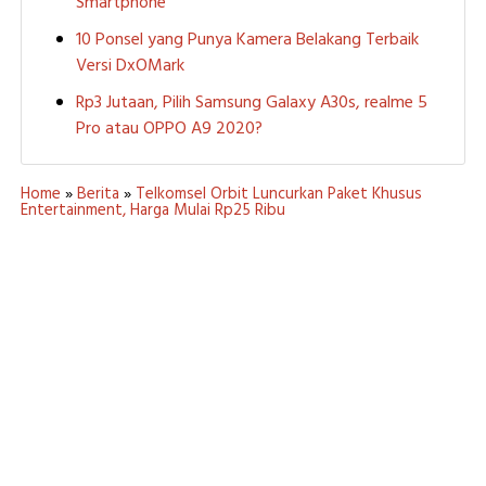
Smartphone
10 Ponsel yang Punya Kamera Belakang Terbaik
Versi DxOMark
Rp3 Jutaan, Pilih Samsung Galaxy A30s, realme 5
Pro atau OPPO A9 2020?
Home
»
Berita
»
Telkomsel Orbit Luncurkan Paket Khusus
Entertainment, Harga Mulai Rp25 Ribu