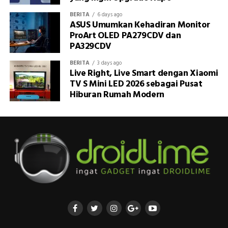
BERITA
6 days ago
ASUS Umumkan Kehadiran Monitor
ProArt OLED PA279CDV dan
PA329CDV
BERITA
3 days ago
Live Right, Live Smart dengan Xiaomi
TV S Mini LED 2026 sebagai Pusat
Hiburan Rumah Modern