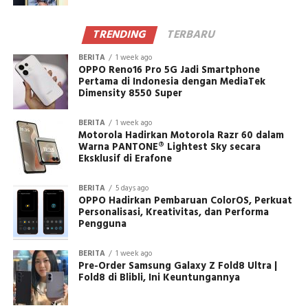
TRENDING
TERBARU
BERITA
1 week ago
OPPO Reno16 Pro 5G Jadi Smartphone
Pertama di Indonesia dengan MediaTek
Dimensity 8550 Super
BERITA
1 week ago
Motorola Hadirkan Motorola Razr 60 dalam
Warna PANTONE® Lightest Sky secara
Eksklusif di Erafone
BERITA
5 days ago
OPPO Hadirkan Pembaruan ColorOS, Perkuat
Personalisasi, Kreativitas, dan Performa
Pengguna
BERITA
1 week ago
Pre-Order Samsung Galaxy Z Fold8 Ultra |
Fold8 di Blibli, Ini Keuntungannya