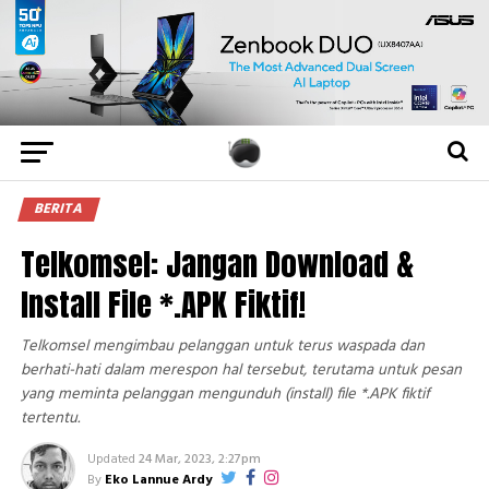
BERITA
Telkomsel: Jangan Download &
Install File *.APK Fiktif!
Telkomsel mengimbau pelanggan untuk terus waspada dan
berhati-hati dalam merespon hal tersebut, terutama untuk pesan
yang meminta pelanggan mengunduh (install) file *.APK fiktif
tertentu.
Updated
24 Mar, 2023, 2:27pm
By
Eko Lannue Ardy