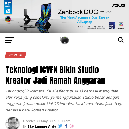
BERITA
Teknologi ICVFX Bikin Studio
Kreator Jadi Ramah Anggaran
Tekonologi in-camera visual effects (ICVFX) berhasil mengubah
alur kerja yang sebelumnya menggunakan studio besar dengan
anggaran jutaan dollar kini “didemokratisasi”, membuka jalan bagi
generasi baru konten kreator.
Updated
20 May, 2022, 8:00am
By
Eko Lannue Ardy