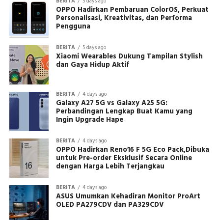
BERITA
5 days ago
OPPO Hadirkan Pembaruan ColorOS, Perkuat
Personalisasi, Kreativitas, dan Performa
Pengguna
BERITA
5 days ago
Xiaomi Wearables Dukung Tampilan Stylish
dan Gaya Hidup Aktif
BERITA
4 days ago
Galaxy A27 5G vs Galaxy A25 5G:
Perbandingan Lengkap Buat Kamu yang
Ingin Upgrade Hape
BERITA
4 days ago
OPPO Hadirkan Reno16 F 5G Eco Pack,Dibuka
untuk Pre-order Eksklusif Secara Online
dengan Harga Lebih Terjangkau
BERITA
4 days ago
ASUS Umumkan Kehadiran Monitor ProArt
OLED PA279CDV dan PA329CDV