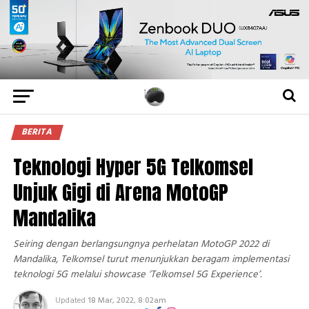
BERITA
Teknologi Hyper 5G Telkomsel
Unjuk Gigi di Arena MotoGP
Mandalika
Seiring dengan berlangsungnya perhelatan MotoGP 2022 di
Mandalika, Telkomsel turut menunjukkan beragam implementasi
teknologi 5G melalui showcase ‘Telkomsel 5G Experience’.
Updated
18 Mar, 2022, 8:02am