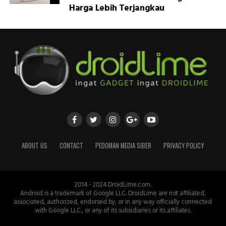
Harga Lebih Terjangkau
ABOUT US
CONTACT
PEDOMAN MEDIA SIBER
PRIVACY POLICY
2014 - 2024 DroidLime.com.
Android is a trademark of Google LLC. DroidLime are not affiliated,
associated, authorized, endorsed by, or in any way officially connected
with Google LLC., or any of its subsidiaries or its affiliates.