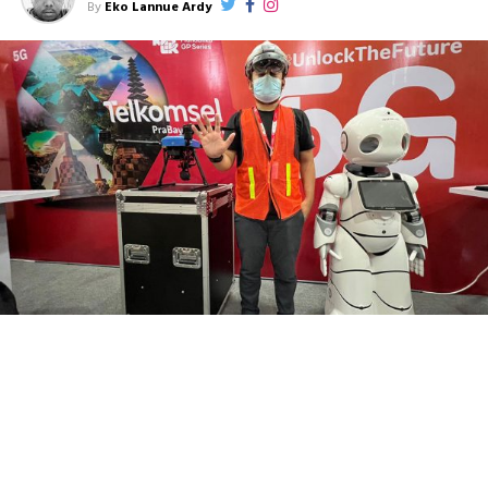
By
Eko Lannue Ardy