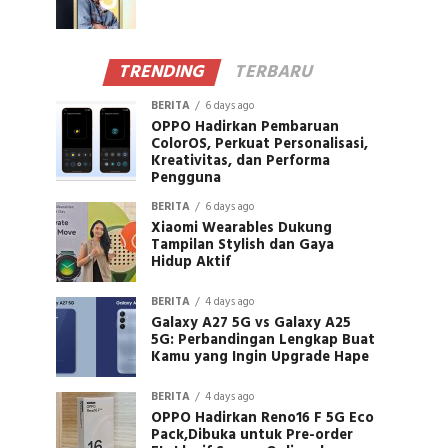
TRENDING
TERBARU
BERITA
6 days ago
OPPO Hadirkan Pembaruan
ColorOS, Perkuat Personalisasi,
Kreativitas, dan Performa
Pengguna
BERITA
6 days ago
Xiaomi Wearables Dukung
Tampilan Stylish dan Gaya
Hidup Aktif
BERITA
4 days ago
Galaxy A27 5G vs Galaxy A25
5G: Perbandingan Lengkap Buat
Kamu yang Ingin Upgrade Hape
BERITA
4 days ago
OPPO Hadirkan Reno16 F 5G Eco
Pack,Dibuka untuk Pre-order