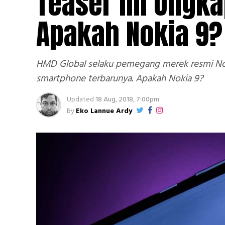
Teaser ini Ungk
Apakah Nokia 9?
HMD Global selaku pemegang merek resmi Nok
smartphone terbarunya. Apakah Nokia 9?
Updated
18 Aug, 2018, 7:00pm
By
Eko Lannue Ardy