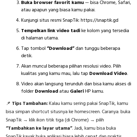
Buka browser favorit kamu
— bisa Chrome, Safari,
atau apapun yang biasa kamu pakai.
Kunjungi situs resmi SnapTik: https://snaptik.gd
Tempelkan link video tadi
ke kolom yang tersedia
di halaman utama.
Tap tombol
“Download”
dan tunggu beberapa
detik.
Akan muncul beberapa pilihan resolusi video. Pilih
kualitas yang kamu mau, lalu tap
Download Video
.
Video akan langsung terunduh dan bisa kamu akses di
folder
Download
atau
Galeri
HP kamu.
📌
Tips Tambahan:
Kalau kamu sering pakai SnapTik, kamu
bisa simpan shortcut situsnya ke homescreen. Caranya: buka
SnapTik → klik ikon titik tiga (di Chrome) → pilih
“Tambahkan ke layar utama”
. Jadi, kamu bisa buka
SnapTik kayak buka aplikasi biasa lebih cepat dan praktis.