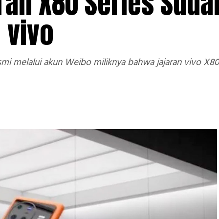
ran X80 Series Suda
 vivo
esmi melalui akun Weibo miliknya bahwa jajaran vivo X8