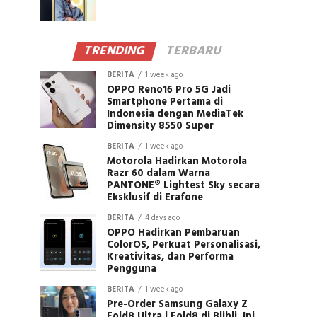
TRENDING
TERBARU
BERITA
1 week ago
OPPO Reno16 Pro 5G Jadi
Smartphone Pertama di
Indonesia dengan MediaTek
Dimensity 8550 Super
BERITA
1 week ago
Motorola Hadirkan Motorola
Razr 60 dalam Warna
PANTONE® Lightest Sky secara
Eksklusif di Erafone
BERITA
4 days ago
OPPO Hadirkan Pembaruan
ColorOS, Perkuat Personalisasi,
Kreativitas, dan Performa
Pengguna
BERITA
1 week ago
Pre-Order Samsung Galaxy Z
Fold8 Ultra | Fold8 di Blibli, Ini