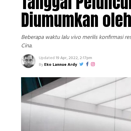
Tanggal Peluncu
Diumumkan oleh
Beberapa waktu lalu vivo merilis konfirmasi r
Cina.
Updated
19 Apr, 2022, 2:17pm
By
Eko Lannue Ardy