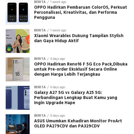
BERITA
1 week ago
OPPO Hadirkan Pembaruan ColorOS, Perkuat
Personalisasi, Kreativitas, dan Performa
Pengguna
BERITA
1 week ago
Xiaomi Wearables Dukung Tampilan Stylish
dan Gaya Hidup Aktif
BERITA
6 days ago
OPPO Hadirkan Reno16 F 5G Eco Pack,Dibuka
untuk Pre-order Eksklusif Secara Online
dengan Harga Lebih Terjangkau
BERITA
6 days ago
Galaxy A27 5G vs Galaxy A25 5G:
Perbandingan Lengkap Buat Kamu yang
Ingin Upgrade Hape
BERITA
6 days ago
ASUS Umumkan Kehadiran Monitor ProArt
OLED PA279CDV dan PA329CDV